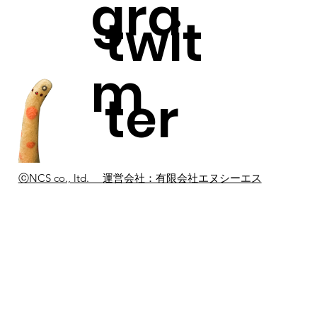
gra
twit
m
ter
ⓒNCS co., ltd.
運営会社：有限会社エヌシーエス